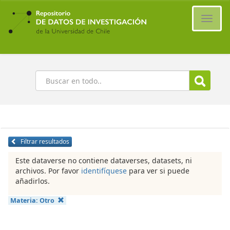
Ir
al
Cambi
contenido
naveg
principal
Buscar
Filtrar resultados
Este dataverse no contiene dataverses, datasets, ni
archivos. Por favor
identifíquese
para ver si puede
añadirlos.
Materia:
Otro