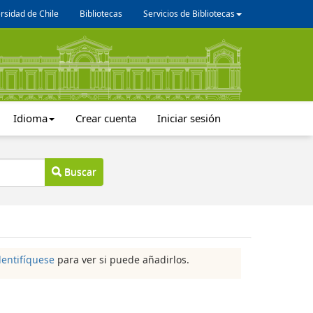
rsidad de Chile
Bibliotecas
Servicios de Bibliotecas
Idioma
Crear cuenta
Iniciar sesión
Buscar
dentifíquese
para ver si puede añadirlos.