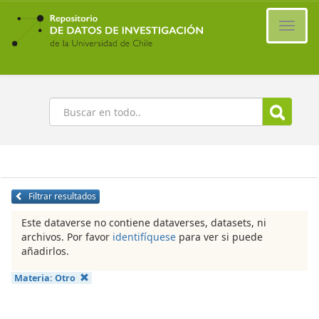
Ir
al
Cambi
contenido
naveg
principal
Buscar
Filtrar resultados
Este dataverse no contiene dataverses, datasets, ni
archivos. Por favor
identifíquese
para ver si puede
añadirlos.
Materia:
Otro