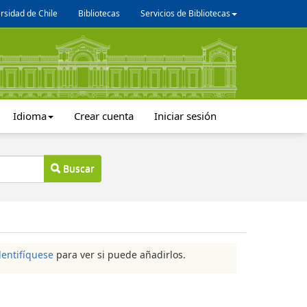
rsidad de Chile
Bibliotecas
Servicios de Bibliotecas
Idioma
Crear cuenta
Iniciar sesión
Buscar
dentifíquese
para ver si puede añadirlos.