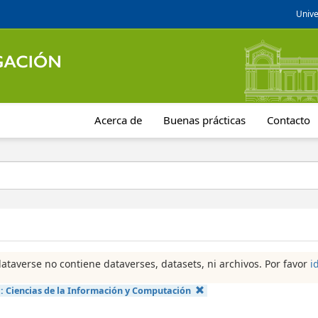
Unive
Acerca de
Buenas prácticas
Contacto
dataverse no contiene dataverses, datasets, ni archivos. Por favor
i
a:
Ciencias de la Información y Computación