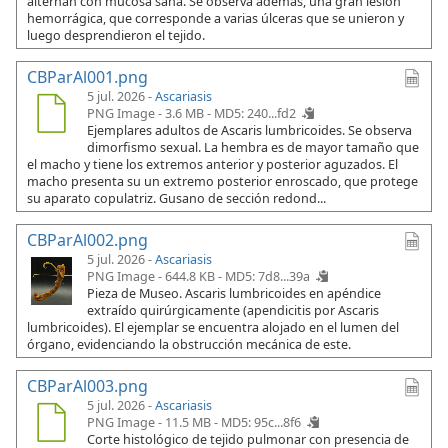
alternan con mucosa sana. Se observa además, una gran lesión
hemorrágica, que corresponde a varias úlceras que se unieron y
luego desprendieron el tejido.
CBParAl001.png
5 jul. 2026 -
Ascariasis
PNG Image - 3.6 MB -
MD5: 240...fd2
Ejemplares adultos de Ascaris lumbricoides. Se observa
dimorfismo sexual. La hembra es de mayor tamaño que
el macho y tiene los extremos anterior y posterior aguzados. El
macho presenta su un extremo posterior enroscado, que protege
su aparato copulatriz. Gusano de sección redond...
CBParAl002.png
5 jul. 2026 -
Ascariasis
PNG Image - 644.8 KB -
MD5: 7d8...39a
Pieza de Museo. Ascaris lumbricoides en apéndice
extraído quirúrgicamente (apendicitis por Ascaris
lumbricoides). El ejemplar se encuentra alojado en el lumen del
órgano, evidenciando la obstrucción mecánica de este.
CBParAl003.png
5 jul. 2026 -
Ascariasis
PNG Image - 11.5 MB -
MD5: 95c...8f6
Corte histológico de tejido pulmonar con presencia de