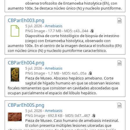
observa trofozoíto de Entamoeba histolytica (Eh), con
aumento 100x. Se destaca núcleo único (N) y nucleolo puntiforme.
CBParEh003.png
5 jul. 2026 -
Amebiasis
PNG Image - 17.7 MB -
MD5: c43...044
Diapositiva de corte histológico de biopsia de intestino
(ciego) con Entamoeba histolytica, observado con
aumento 100x. En el centro de la imagen destaca el trofozoíto (Eh)
con núcleo único (N) y nucleolo puntiforme característico.
CBParEh004.png
5 jul. 2026 -
Amebiasis
PNG Image - 1.7 MB -
MD5: 4a5...05a
Pieza de Museo. Absceso hepático amebiano. Corte
sagital de hígado humano en que se observan lesiones
focales remanentes que consisten en cavidades abscedadas que
ocupan parcialmente el espacio del lóbulo hepático.
CBParEh005.png
5 jul. 2026 -
Amebiasis
PNG Image - 692.8 KB -
MD5: 0d7...467
Pieza de Museo. Caso humano de amebiasis intestinal.
El colon presenta múltiples lesiones ulceradas que