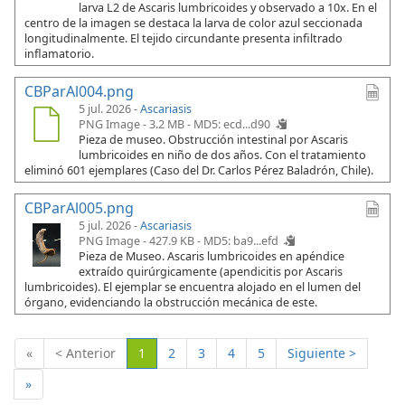
larva L2 de Ascaris lumbricoides y observado a 10x. En el
centro de la imagen se destaca la larva de color azul seccionada
longitudinalmente. El tejido circundante presenta infiltrado
inflamatorio.
CBParAl004.png
5 jul. 2026 -
Ascariasis
PNG Image - 3.2 MB -
MD5: ecd...d90
Pieza de museo. Obstrucción intestinal por Ascaris
lumbricoides en niño de dos años. Con el tratamiento
eliminó 601 ejemplares (Caso del Dr. Carlos Pérez Baladrón, Chile).
CBParAl005.png
5 jul. 2026 -
Ascariasis
PNG Image - 427.9 KB -
MD5: ba9...efd
Pieza de Museo. Ascaris lumbricoides en apéndice
extraído quirúrgicamente (apendicitis por Ascaris
lumbricoides). El ejemplar se encuentra alojado en el lumen del
órgano, evidenciando la obstrucción mecánica de este.
(Actual)
«
< Anterior
1
2
3
4
5
Siguiente >
»