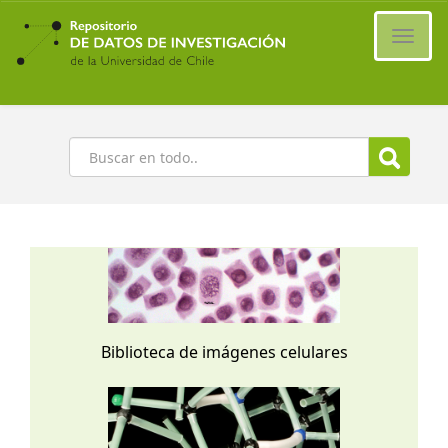
Ir
al
Cambi
contenido
naveg
principal
Buscar
Biblioteca de imágenes celulares