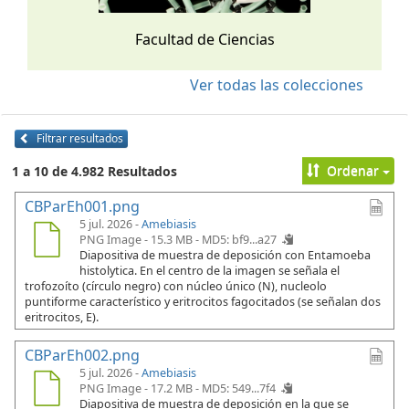
Facultad de Ciencias
Ver todas las colecciones
Filtrar resultados
Ordenar
1 a 10 de 4.982 Resultados
CBParEh001.png
5 jul. 2026 -
Amebiasis
PNG Image - 15.3 MB -
MD5: bf9...a27
Diapositiva de muestra de deposición con Entamoeba
histolytica. En el centro de la imagen se señala el
trofozoíto (círculo negro) con núcleo único (N), nucleolo
puntiforme característico y eritrocitos fagocitados (se señalan dos
eritrocitos, E).
CBParEh002.png
5 jul. 2026 -
Amebiasis
PNG Image - 17.2 MB -
MD5: 549...7f4
Diapositiva de muestra de deposición en la que se