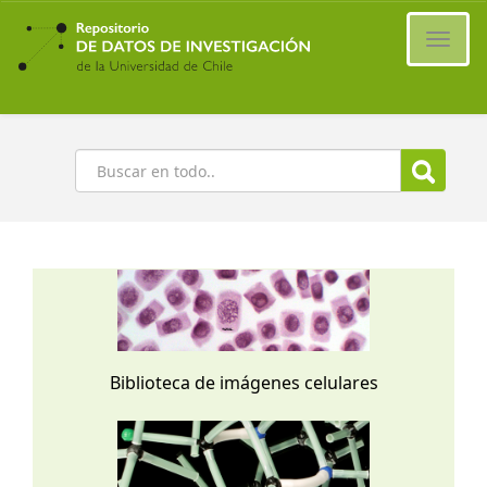
Ir
al
Cambi
contenido
naveg
principal
Buscar
Biblioteca de imágenes celulares