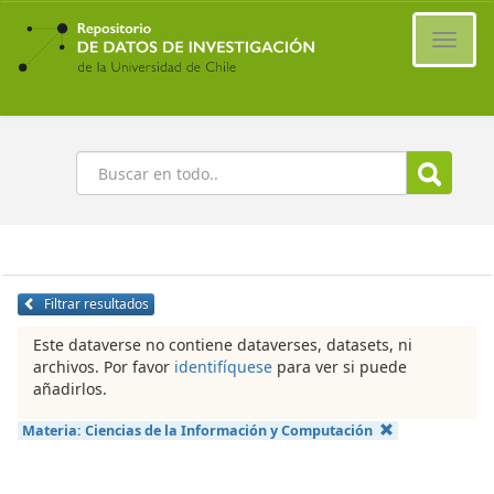
Ir
al
Cambi
contenido
naveg
principal
Buscar
Filtrar resultados
Este dataverse no contiene dataverses, datasets, ni
archivos. Por favor
identifíquese
para ver si puede
añadirlos.
Materia:
Ciencias de la Información y Computación