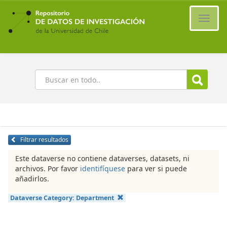
Ir
al
Cambi
contenido
naveg
principal
Buscar
Filtrar resultados
Este dataverse no contiene dataverses, datasets, ni
archivos. Por favor
identifíquese
para ver si puede
añadirlos.
Dataverse Category:
Department