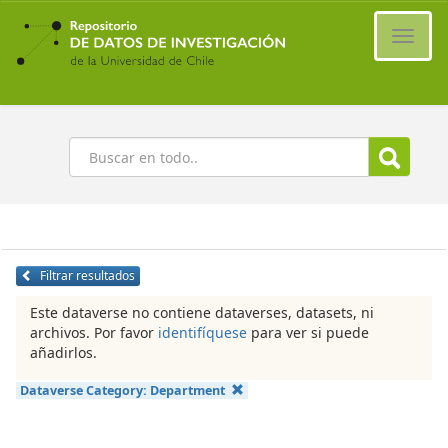
Ir
al
Cambi
contenido
naveg
principal
Buscar
Filtrar resultados
Este dataverse no contiene dataverses, datasets, ni
archivos. Por favor
identifíquese
para ver si puede
añadirlos.
Dataverse Category:
Department