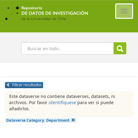
Ir
al
Cambi
contenido
naveg
principal
Buscar
Filtrar resultados
Este dataverse no contiene dataverses, datasets, ni
archivos. Por favor
identifíquese
para ver si puede
añadirlos.
Dataverse Category:
Department