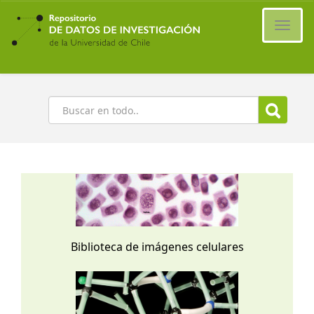
Ir
al
Cambi
contenido
naveg
principal
Buscar
Biblioteca de imágenes celulares