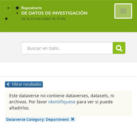
Ir
al
Cambi
contenido
naveg
principal
Buscar
Filtrar resultados
Este dataverse no contiene dataverses, datasets, ni
archivos. Por favor
identifíquese
para ver si puede
añadirlos.
Dataverse Category:
Department