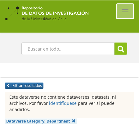
Ir
al
Cambi
contenido
naveg
principal
Buscar
Filtrar resultados
Este dataverse no contiene dataverses, datasets, ni
archivos. Por favor
identifíquese
para ver si puede
añadirlos.
Dataverse Category:
Department