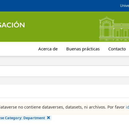
Unive
Acerca de
Buenas prácticas
Contacto
dataverse no contiene dataverses, datasets, ni archivos. Por favor
i
se Category:
Department