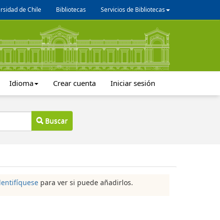
rsidad de Chile
Bibliotecas
Servicios de Bibliotecas
Idioma
Crear cuenta
Iniciar sesión
Buscar
dentifíquese
para ver si puede añadirlos.