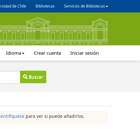
rsidad de Chile
Bibliotecas
Servicios de Bibliotecas
Idioma
Crear cuenta
Iniciar sesión
Buscar
dentifíquese
para ver si puede añadirlos.