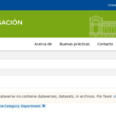
Unive
Acerca de
Buenas prácticas
Contacto
dataverse no contiene dataverses, datasets, ni archivos. Por favor
i
se Category:
Department