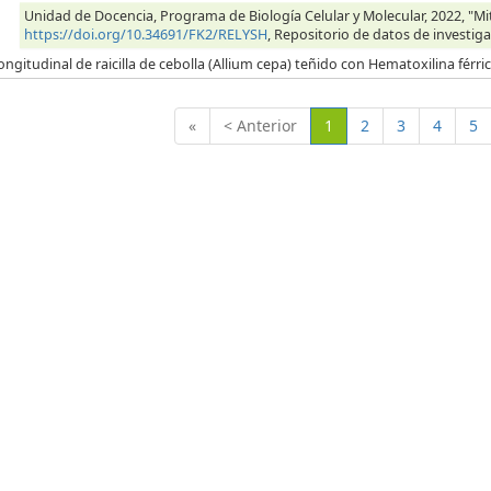
Unidad de Docencia, Programa de Biología Celular y Molecular, 2022, "Mitos
https://doi.org/10.34691/FK2/RELYSH
, Repositorio de datos de investiga
ongitudinal de raicilla de cebolla (Allium cepa) teñido con Hematoxilina férr
(Actual)
«
< Anterior
1
2
3
4
5