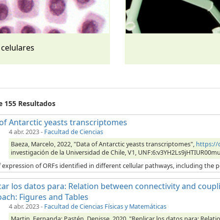
 celulares
de 155 Resultados
of Antarctic yeasts transcriptomes
4 abr. 2023
-
Facultad de Ciencias
Baeza, Marcelo, 2022, "Data of Antarctic yeasts transcriptomes",
https:/
investigación de la Universidad de Chile, V1, UNF:6:v3YH2Ls9jHTIUR00m
 expression of ORFs identified in different cellular pathways, including the p
car los datos para: Relation between connectivity and coupli
ach: Figures and Tables
4 abr. 2023
-
Facultad de Ciencias Físicas y Matemáticas
Martin, Fernanda; Pastén, Denisse, 2020, "Replicar los datos para: Relat