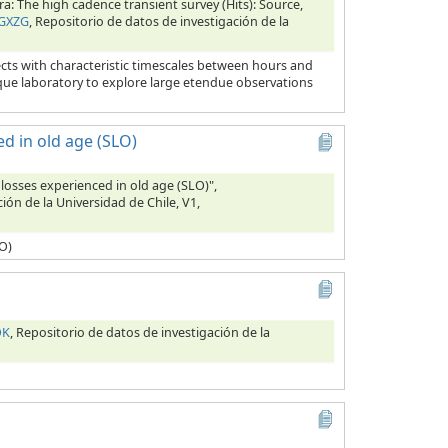
ra: The high cadence transient survey (Hits): Source,
SGXZG
, Repositorio de datos de investigación de la
ects with characteristic timescales between hours and
nique laboratory to explore large etendue observations
ed in old age (SLO)
 losses experienced in old age (SLO)",
ión de la Universidad de Chile, V1,
LO)
OK
, Repositorio de datos de investigación de la