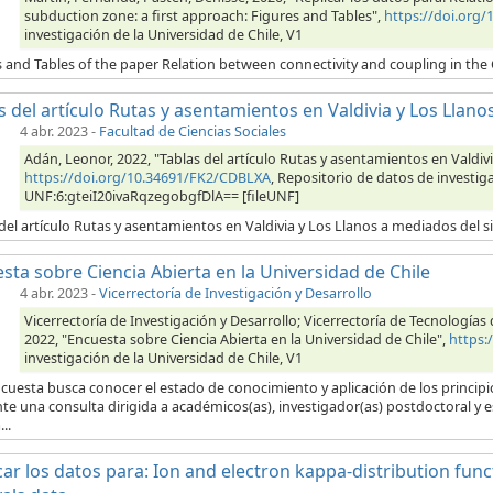
subduction zone: a first approach: Figures and Tables",
https://doi.org
investigación de la Universidad de Chile, V1
s and Tables of the paper Relation between connectivity and coupling in the
s del artículo Rutas y asentamientos en Valdivia y Los Llanos
4 abr. 2023
-
Facultad de Ciencias Sociales
Adán, Leonor, 2022, "Tablas del artículo Rutas y asentamientos en Valdivi
https://doi.org/10.34691/FK2/CDBLXA
, Repositorio de datos de investiga
UNF:6:gteiI20ivaRqzegobgfDlA== [fileUNF]
del artículo Rutas y asentamientos en Valdivia y Los Llanos a mediados del si
sta sobre Ciencia Abierta en la Universidad de Chile
4 abr. 2023
-
Vicerrectoría de Investigación y Desarrollo
Vicerrectoría de Investigación y Desarrollo; Vicerrectoría de Tecnología
2022, "Encuesta sobre Ciencia Abierta en la Universidad de Chile",
https:
investigación de la Universidad de Chile, V1
cuesta busca conocer el estado de conocimiento y aplicación de los principios
e una consulta dirigida a académicos(as), investigador(as) postdoctoral y 
..
car los datos para: Ion and electron kappa-distribution fun