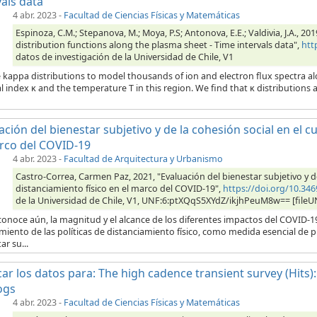
vals data
4 abr. 2023
-
Facultad de Ciencias Físicas y Matemáticas
Espinoza, C.M.; Stepanova, M.; Moya, P.S; Antonova, E.E.; Valdivia, J.A., 2
distribution functions along the plasma sheet - Time intervals data",
htt
datos de investigación de la Universidad de Chile, V1
 kappa distributions to model thousands of ion and electron flux spectra al
l index κ and the temperature T in this region. We find that κ distributions a
ación del bienestar subjetivo y de la cohesión social en el 
rco del COVID-19
4 abr. 2023
-
Facultad de Arquitectura y Urbanismo
Castro-Correa, Carmen Paz, 2021, "Evaluación del bienestar subjetivo y d
distanciamiento físico en el marco del COVID-19",
https://doi.org/10.3
de la Universidad de Chile, V1, UNF:6:ptXQqS5XYdZ/ikjhPeuM8w== [fileU
onoce aún, la magnitud y el alcance de los diferentes impactos del COVID-1
iento de las políticas de distanciamiento físico, como medida esencial de 
ar su...
car los datos para: The high cadence transient survey (Hits):
ogs
4 abr. 2023
-
Facultad de Ciencias Físicas y Matemáticas