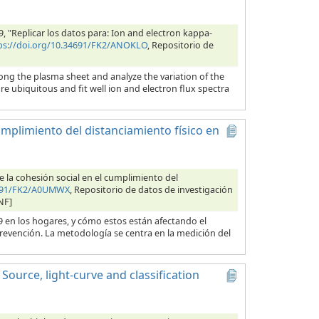
019, "Replicar los datos para: Ion and electron kappa-
ps://doi.org/10.34691/FK2/ANOKLO
, Repositorio de
ong the plasma sheet and analyze the variation of the
re ubiquitous and fit well ion and electron flux spectra
cumplimiento del distanciamiento físico en
e la cohesión social en el cumplimiento del
4691/FK2/A0UMWX
, Repositorio de datos de investigación
NF]
9 en los hogares, y cómo estos están afectando el
prevención. La metodología se centra en la medición del
 Source, light-curve and classification