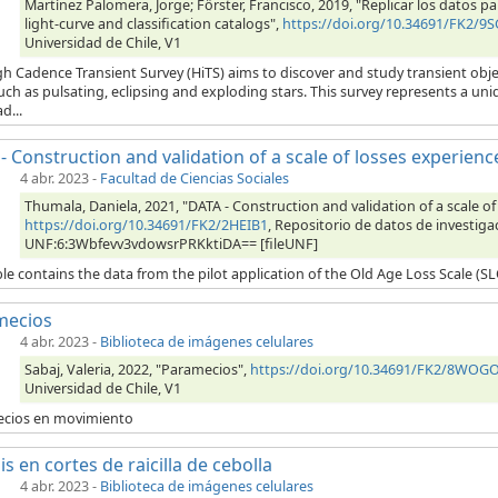
Martínez Palomera, Jorge; Förster, Francisco, 2019, "Replicar los datos pa
light-curve and classification catalogs",
https://doi.org/10.34691/FK2/9
Universidad de Chile, V1
h Cadence Transient Survey (HiTS) aims to discover and study transient obj
uch as pulsating, eclipsing and exploding stars. This survey represents a u
d...
- Construction and validation of a scale of losses experienc
4 abr. 2023
-
Facultad de Ciencias Sociales
Thumala, Daniela, 2021, "DATA - Construction and validation of a scale of
https://doi.org/10.34691/FK2/2HEIB1
, Repositorio de datos de investigac
UNF:6:3Wbfevv3vdowsrPRKktiDA== [fileUNF]
le contains the data from the pilot application of the Old Age Loss Scale (S
mecios
4 abr. 2023
-
Biblioteca de imágenes celulares
Sabaj, Valeria, 2022, "Paramecios",
https://doi.org/10.34691/FK2/8WOG
Universidad de Chile, V1
cios en movimiento
is en cortes de raicilla de cebolla
4 abr. 2023
-
Biblioteca de imágenes celulares