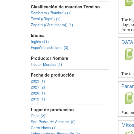
Clasificación de materias Término
Sombrero ((Bombín)) (1)
Textil ((Ropa)) (1)
The Hig
Zapato ((Vestimenta)) (1)
days, s
from ca
Idioma
Inglés (11)
DATA 
Español,castellano (3)
Productor Nombre
Héctor Morales (1)
The tab
Fecha de producción
2023 (1)
Para
2021 (2)
2020 (1)
2013 (1)
Lugar de producción
Parame
Chile (2)
San Pedro de Atacama (2)
Mitos
Cerro Navia (1)
Laboratorio de Etnografía (1)