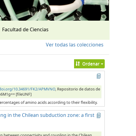
Facultad de Ciencias
Ver todas las colecciones
Ordenar
/doi.org/10.34691/FK2/APMVNO
, Repositorio de datos de
u6M1g== [fileUNF]
ercentages of amino acids according to their flexibility.
ng in the Chilean subduction zone: a first
ion between connectivity and coupling in the Chilean