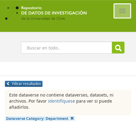
Ir
al
Cambi
contenido
naveg
principal
Buscar
Filtrar resultados
Este dataverse no contiene dataverses, datasets, ni
archivos. Por favor
identifíquese
para ver si puede
añadirlos.
Dataverse Category:
Department