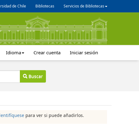
rsidad de Chile
Bibliotecas
Servicios de Bibliotecas
Idioma
Crear cuenta
Iniciar sesión
Buscar
dentifíquese
para ver si puede añadirlos.