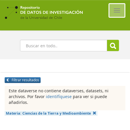
Ir
al
Cambi
contenido
naveg
principal
Buscar
Filtrar resultados
Este dataverse no contiene dataverses, datasets, ni
archivos. Por favor
identifíquese
para ver si puede
añadirlos.
Materia:
Ciencias de la Tierra y Medioambiente