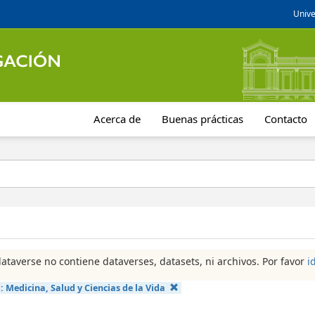
Unive
Acerca de
Buenas prácticas
Contacto
dataverse no contiene dataverses, datasets, ni archivos. Por favor
i
a:
Medicina, Salud y Ciencias de la Vida