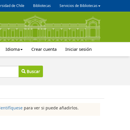
rsidad de Chile
Bibliotecas
Servicios de Bibliotecas
Idioma
Crear cuenta
Iniciar sesión
Buscar
dentifíquese
para ver si puede añadirlos.