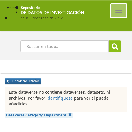
Ir
al
Cambi
contenido
naveg
principal
Buscar
Filtrar resultados
Este dataverse no contiene dataverses, datasets, ni
archivos. Por favor
identifíquese
para ver si puede
añadirlos.
Dataverse Category:
Department