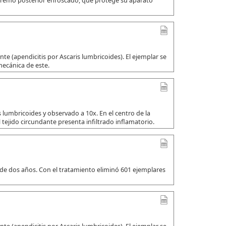
xtremo posterior enroscado, que protege su aparato
e (apendicitis por Ascaris lumbricoides). El ejemplar se
mecánica de este.
 lumbricoides y observado a 10x. En el centro de la
 tejido circundante presenta infiltrado inflamatorio.
 de dos años. Con el tratamiento eliminó 601 ejemplares