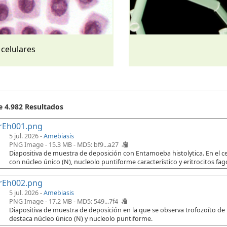
 celulares
e 4.982 Resultados
rEh001.png
5 jul. 2026 -
Amebiasis
PNG Image - 15.3 MB -
MD5: bf9...a27
Diapositiva de muestra de deposición con Entamoeba histolytica. En el cen
con núcleo único (N), nucleolo puntiforme característico y eritrocitos fago
rEh002.png
5 jul. 2026 -
Amebiasis
PNG Image - 17.2 MB -
MD5: 549...7f4
Diapositiva de muestra de deposición en la que se observa trofozoíto de
destaca núcleo único (N) y nucleolo puntiforme.