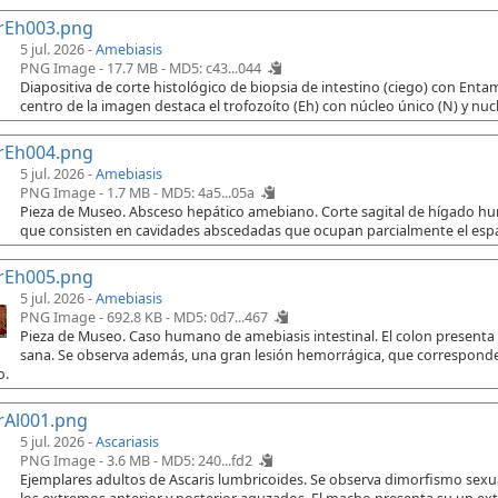
rEh003.png
5 jul. 2026 -
Amebiasis
PNG Image - 17.7 MB -
MD5: c43...044
Diapositiva de corte histológico de biopsia de intestino (ciego) con Ent
centro de la imagen destaca el trofozoíto (Eh) con núcleo único (N) y nuc
rEh004.png
5 jul. 2026 -
Amebiasis
PNG Image - 1.7 MB -
MD5: 4a5...05a
Pieza de Museo. Absceso hepático amebiano. Corte sagital de hígado h
que consisten en cavidades abscedadas que ocupan parcialmente el espac
rEh005.png
5 jul. 2026 -
Amebiasis
PNG Image - 692.8 KB -
MD5: 0d7...467
Pieza de Museo. Caso humano de amebiasis intestinal. El colon presenta
sana. Se observa además, una gran lesión hemorrágica, que corresponde 
o.
rAl001.png
5 jul. 2026 -
Ascariasis
PNG Image - 3.6 MB -
MD5: 240...fd2
Ejemplares adultos de Ascaris lumbricoides. Se observa dimorfismo sex