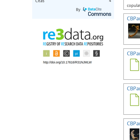
Citas
4
copulat
By
CBPa
CBPa
CBPa
CBPa