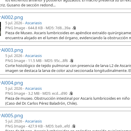
los extremos anterior y posterior aguzados. El macho presenta su un e
riz. Gusano de sección redond...
rAl002.png
5 jul. 2026 -
Ascariasis
PNG Image - 644.8 KB -
MD5: 7d8...39a
Pieza de Museo. Ascaris lumbricoides en apéndice extraído quirúrgicament
encuentra alojado en el lumen del órgano, evidenciando la obstrucción 
rAl003.png
5 jul. 2026 -
Ascariasis
PNG Image - 11.5 MB -
MD5: 95c...8f6
Corte histológico de tejido pulmonar con presencia de larva L2 de Ascaris
imagen se destaca la larva de color azul seccionada longitudinalmente. El
rAl004.png
5 jul. 2026 -
Ascariasis
PNG Image - 3.2 MB -
MD5: ecd...d90
Pieza de museo. Obstrucción intestinal por Ascaris lumbricoides en niño
(Caso del Dr. Carlos Pérez Baladrón, Chile).
rAl005.png
5 jul. 2026 -
Ascariasis
PNG Image - 427.9 KB -
MD5: ba9...efd