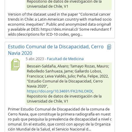
Repositorio de datos de investigación de la
Universidad de Chile, V1
Version of the dataset used in the paper "Colorectal cancer
trends in Chile: a Latin-American country with marked socio
economic inequities". Public and anonymized data originall
y available at DEIS: https://deis.minsal.cl/ Some redundant f
ields (descriptions for ICD-10 codes, geog...
Estudio Comunal de la Discapacidad, Cerro
Navia 2020
5 abr. 2023
-
Facultad de Medicina
Besoain-Saldaña, Alvaro; Tamayo Rozas, Mauro;
Rebolledo Sanhueza, Jame; Gallardo Lobos,
Francisca; Leiva Valdés, Julio; Peña, Felipe, 2022,
"Estudio Comunal de la Discapacidad, Cerro
Navia 2020",
https://doi.org/10.34691/FK2/NLOKIX
,
Repositorio de datos de investigación de la
Universidad de Chile, V1
Primer Estudio Comunal de Discapacidad de la comuna de
Cerro Navia, que constituye la primera radiografía en nuest
ro país que pesquisa la prevalencia de discapacidad a nivel c
omunal. En el estudio, que contó con apoyo de la Organiza
ción Mundial de la Salud, el Servicio Nacional d...