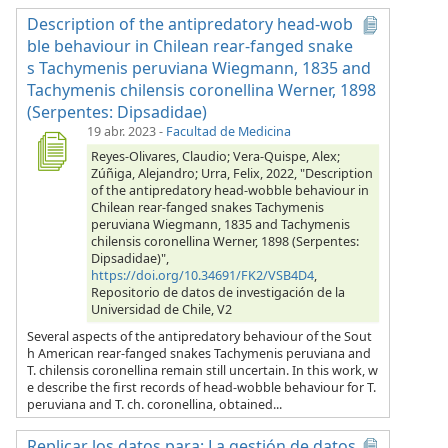
Description of the antipredatory head-wob
ble behaviour in Chilean rear-fanged snake
s Tachymenis peruviana Wiegmann, 1835 and
Tachymenis chilensis coronellina Werner, 1898
(Serpentes: Dipsadidae)
19 abr. 2023
-
Facultad de Medicina
Reyes-Olivares, Claudio; Vera-Quispe, Alex;
Zúñiga, Alejandro; Urra, Felix, 2022, "Description
of the antipredatory head-wobble behaviour in
Chilean rear-fanged snakes Tachymenis
peruviana Wiegmann, 1835 and Tachymenis
chilensis coronellina Werner, 1898 (Serpentes:
Dipsadidae)",
https://doi.org/10.34691/FK2/VSB4D4
,
Repositorio de datos de investigación de la
Universidad de Chile, V2
Several aspects of the antipredatory behaviour of the Sout
h American rear-fanged snakes Tachymenis peruviana and
T. chilensis coronellina remain still uncertain. In this work, w
e describe the first records of head-wobble behaviour for T.
peruviana and T. ch. coronellina, obtained...
Replicar los datos para: La gestión de datos