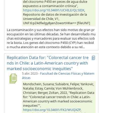
del citocromo P450 en peces de agua dulce
expuestos a contaminación crónica",
https://doi.org/10.34691/UCHILE/QL5IDX
,
Repositorio de datos de investigación de la
Universidad de Chile, V1,
UNF:6:pZ4dfwIgy8yenZowsrtHKw== [fileUNF]
La contaminación y sus efectos han sido motivo de gran pr
eocupación en las últimas décadas. Se han desarrollado mu
chas estrategias y marcadores para evaluar sus efectos sob
re la biota. Los genes del citocromo P450 (CYP) han recibid
o mucha atención en este contexto debido a su rel...
Replication Data for: "Colorectal cancer tre
nds in Chile: a Latin-American country with
marked socioeconomic inequities"
5 abr. 2023
-
Facultad de Ciencias Físicas y Matem
áticas
Mondschein, Susana; Subiabre, Felipe; Yankovic,
Natalia; Estay, Camila; Von Mühlenbrock,
Christian; Berger, Zoltan, 2022, "Replication Data
for: "Colorectal cancer trends in Chile: a Latin-
American country with marked socioeconomic
inequities"",
https://doi.org/10.34691/FK2/WUQXZP
,