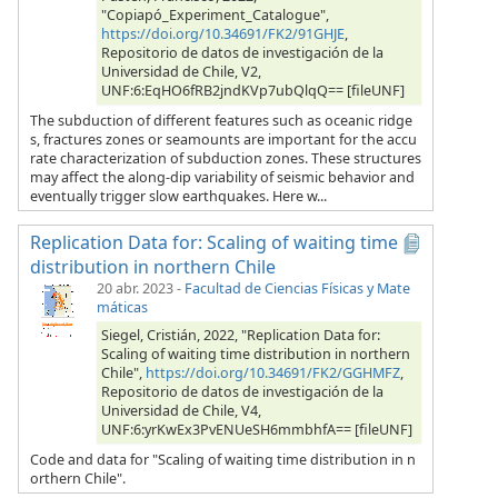
"Copiapó_Experiment_Catalogue",
https://doi.org/10.34691/FK2/91GHJE
,
Repositorio de datos de investigación de la
Universidad de Chile, V2,
UNF:6:EqHO6fRB2jndKVp7ubQlqQ== [fileUNF]
The subduction of different features such as oceanic ridge
s, fractures zones or seamounts are important for the accu
rate characterization of subduction zones. These structures
may affect the along-dip variability of seismic behavior and
eventually trigger slow earthquakes. Here w...
Replication Data for: Scaling of waiting time
distribution in northern Chile
20 abr. 2023
-
Facultad de Ciencias Físicas y Mate
máticas
Siegel, Cristián, 2022, "Replication Data for:
Scaling of waiting time distribution in northern
Chile",
https://doi.org/10.34691/FK2/GGHMFZ
,
Repositorio de datos de investigación de la
Universidad de Chile, V4,
UNF:6:yrKwEx3PvENUeSH6mmbhfA== [fileUNF]
Code and data for "Scaling of waiting time distribution in n
orthern Chile".