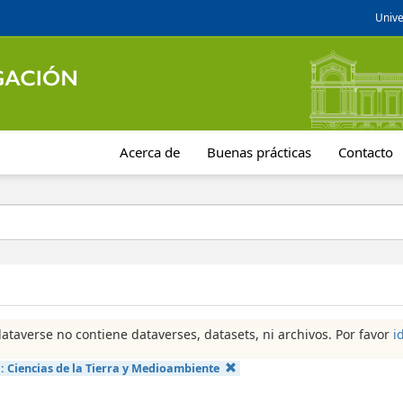
Unive
Acerca de
Buenas prácticas
Contacto
dataverse no contiene dataverses, datasets, ni archivos. Por favor
i
a:
Ciencias de la Tierra y Medioambiente