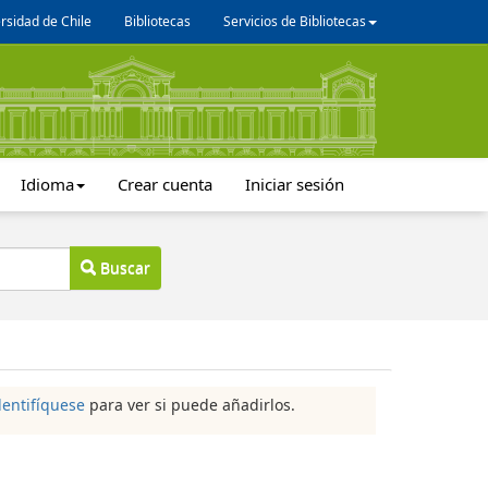
rsidad de Chile
Bibliotecas
Servicios de Bibliotecas
Idioma
Crear cuenta
Iniciar sesión
Buscar
dentifíquese
para ver si puede añadirlos.