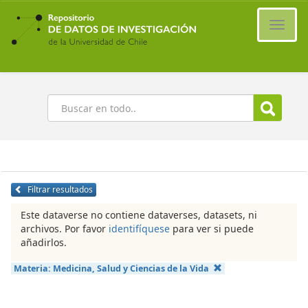
Ir
al
Cambi
contenido
naveg
principal
Buscar
Filtrar resultados
Este dataverse no contiene dataverses, datasets, ni
archivos. Por favor
identifíquese
para ver si puede
añadirlos.
Materia:
Medicina, Salud y Ciencias de la Vida