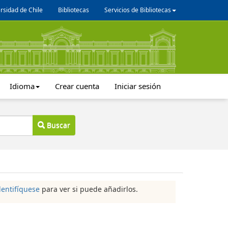
rsidad de Chile
Bibliotecas
Servicios de Bibliotecas
Idioma
Crear cuenta
Iniciar sesión
Buscar
dentifíquese
para ver si puede añadirlos.