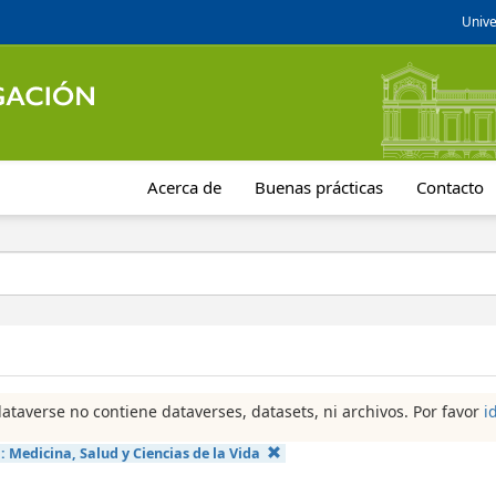
Unive
Acerca de
Buenas prácticas
Contacto
dataverse no contiene dataverses, datasets, ni archivos. Por favor
i
a:
Medicina, Salud y Ciencias de la Vida