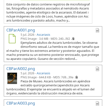
Este conjunto de datos contiene registros de microfotograf
ías, fotografías y metadatos asociados al nemátodo Ascaris
lumbricoides, agente etiológico de la ascariasis. El dataset i
ncluye imágenes de ciclo de Loos, huevo, apéndice con Asc
aris lumbricoides y parásito adulto, macho y...
CBParAl001.png
5 jul. 2026 -
Ascariasis
PNG Image - 3.6 MB -
MD5: 240...fd2
Ejemplares adultos de Ascaris lumbricoides. Se observa
dimorfismo sexual. La hembra es de mayor tamaño que
el macho y tiene los extremos anterior y posterior aguzados. El
macho presenta su un extremo posterior enroscado, que protege
su aparato copulatriz. Gusano de sección redond...
CBParAl002.png
5 jul. 2026 -
Ascariasis
PNG Image - 644.8 KB -
MD5: 7d8...39a
Pieza de Museo. Ascaris lumbricoides en apéndice
extraído quirúrgicamente (apendicitis por Ascaris
lumbricoides). El ejemplar se encuentra alojado en el lumen del
órgano, evidenciando la obstrucción mecánica de este.
CBParAl003.png