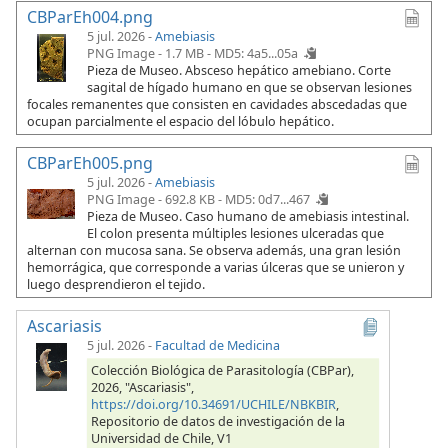
CBParEh004.png
5 jul. 2026 -
Amebiasis
PNG Image - 1.7 MB -
MD5: 4a5...05a
Pieza de Museo. Absceso hepático amebiano. Corte
sagital de hígado humano en que se observan lesiones
focales remanentes que consisten en cavidades abscedadas que
ocupan parcialmente el espacio del lóbulo hepático.
CBParEh005.png
5 jul. 2026 -
Amebiasis
PNG Image - 692.8 KB -
MD5: 0d7...467
Pieza de Museo. Caso humano de amebiasis intestinal.
El colon presenta múltiples lesiones ulceradas que
alternan con mucosa sana. Se observa además, una gran lesión
hemorrágica, que corresponde a varias úlceras que se unieron y
luego desprendieron el tejido.
Ascariasis
5 jul. 2026
-
Facultad de Medicina
Colección Biológica de Parasitología (CBPar),
2026, "Ascariasis",
https://doi.org/10.34691/UCHILE/NBKBIR
,
Repositorio de datos de investigación de la
Universidad de Chile, V1