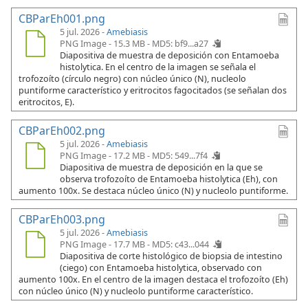
CBParEh001.png
5 jul. 2026 -
Amebiasis
PNG Image - 15.3 MB -
MD5: bf9...a27
Diapositiva de muestra de deposición con Entamoeba
histolytica. En el centro de la imagen se señala el
trofozoíto (círculo negro) con núcleo único (N), nucleolo
puntiforme característico y eritrocitos fagocitados (se señalan dos
eritrocitos, E).
CBParEh002.png
5 jul. 2026 -
Amebiasis
PNG Image - 17.2 MB -
MD5: 549...7f4
Diapositiva de muestra de deposición en la que se
observa trofozoíto de Entamoeba histolytica (Eh), con
aumento 100x. Se destaca núcleo único (N) y nucleolo puntiforme.
CBParEh003.png
5 jul. 2026 -
Amebiasis
PNG Image - 17.7 MB -
MD5: c43...044
Diapositiva de corte histológico de biopsia de intestino
(ciego) con Entamoeba histolytica, observado con
aumento 100x. En el centro de la imagen destaca el trofozoíto (Eh)
con núcleo único (N) y nucleolo puntiforme característico.