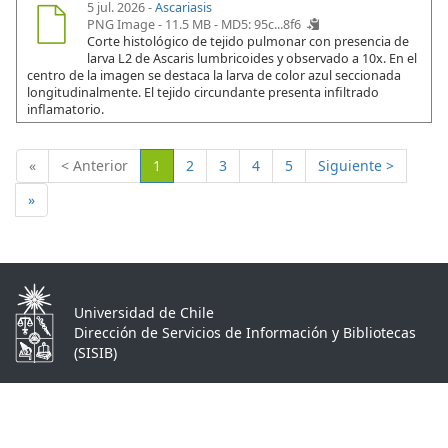
5 jul. 2026 -
Ascariasis
PNG Image - 11.5 MB -
MD5: 95c...8f6
Corte histológico de tejido pulmonar con presencia de
larva L2 de Ascaris lumbricoides y observado a 10x. En el
centro de la imagen se destaca la larva de color azul seccionada
longitudinalmente. El tejido circundante presenta infiltrado
inflamatorio.
(Actual)
«
< Anterior
1
2
3
4
5
Siguiente >
»
Universidad de Chile
Dirección de Servicios de Información y Bibliotecas
(SISIB)