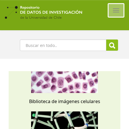
Ir
al
Cambi
contenido
naveg
principal
Buscar
Biblioteca de imágenes celulares