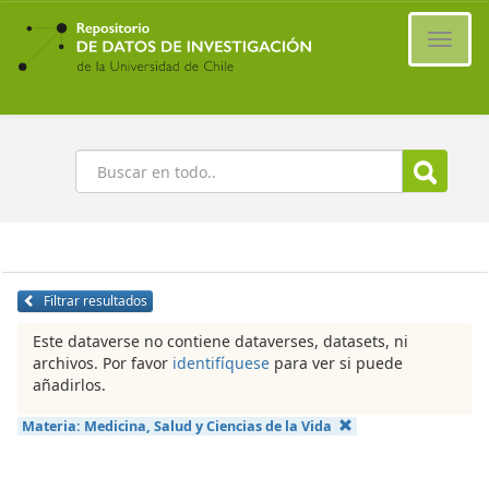
Ir
al
Cambi
contenido
naveg
principal
Buscar
Filtrar resultados
Este dataverse no contiene dataverses, datasets, ni
archivos. Por favor
identifíquese
para ver si puede
añadirlos.
Materia:
Medicina, Salud y Ciencias de la Vida