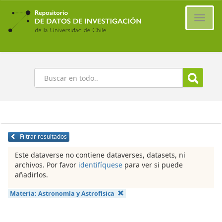
Ir
al
Cambi
contenido
naveg
principal
Buscar
Filtrar resultados
Este dataverse no contiene dataverses, datasets, ni
archivos. Por favor
identifíquese
para ver si puede
añadirlos.
Materia:
Astronomía y Astrofísica