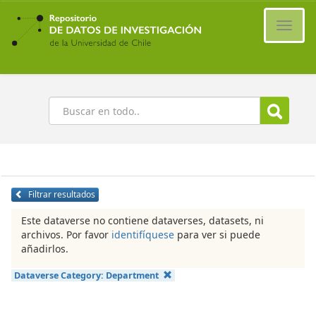
Ir
al
Cambi
contenido
naveg
principal
Buscar
Filtrar resultados
Este dataverse no contiene dataverses, datasets, ni
archivos. Por favor
identifíquese
para ver si puede
añadirlos.
Dataverse Category:
Department