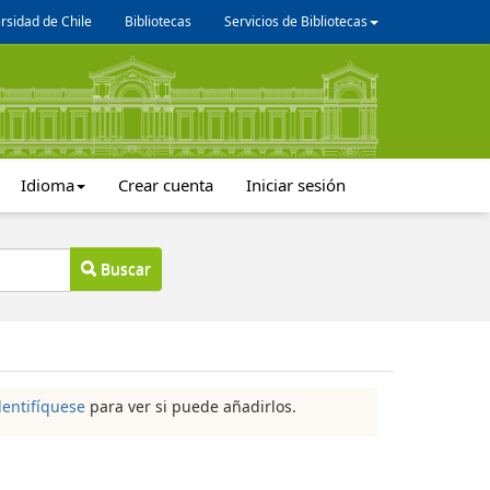
rsidad de Chile
Bibliotecas
Servicios de Bibliotecas
Idioma
Crear cuenta
Iniciar sesión
Buscar
dentifíquese
para ver si puede añadirlos.