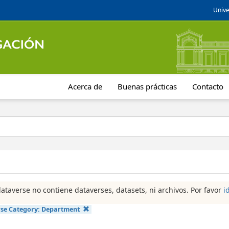
Unive
Acerca de
Buenas prácticas
Contacto
dataverse no contiene dataverses, datasets, ni archivos. Por favor
i
se Category:
Department