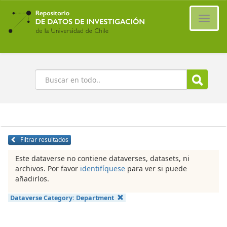
Ir
al
Cambi
contenido
naveg
principal
Buscar
Filtrar resultados
Este dataverse no contiene dataverses, datasets, ni
archivos. Por favor
identifíquese
para ver si puede
añadirlos.
Dataverse Category:
Department