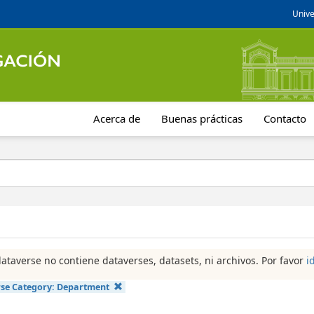
Unive
Acerca de
Buenas prácticas
Contacto
dataverse no contiene dataverses, datasets, ni archivos. Por favor
i
se Category:
Department