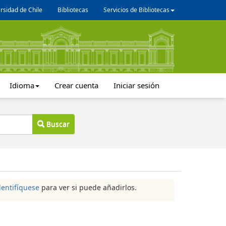
rsidad de Chile
Bibliotecas
Servicios de Bibliotecas
Idioma
Crear cuenta
Iniciar sesión
Buscar
dentifíquese
para ver si puede añadirlos.