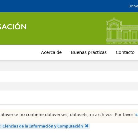
Unive
Acerca de
Buenas prácticas
Contacto
dataverse no contiene dataverses, datasets, ni archivos. Por favor
i
a:
Ciencias de la Información y Computación