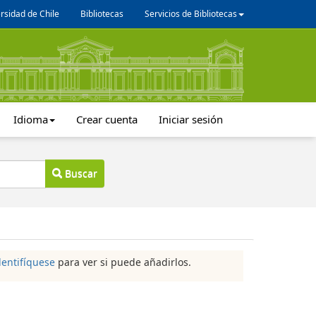
rsidad de Chile
Bibliotecas
Servicios de Bibliotecas
Idioma
Crear cuenta
Iniciar sesión
Buscar
dentifíquese
para ver si puede añadirlos.