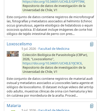
https://doi.org/10.34691/UCHILE/GPPT9W
,
Repositorio de datos de investigación de la
Universidad de Chile, V1
Este conjunto de datos contiene registros de microfotograf
ías, fotografías y metadatos asociados al helminto Echinoc
occus granulosus, agente etiológico de hidatidosis o equin
ococosis quística. El dataset incluye imágenes de corte hist
ológico de tejido intestinal de perro con pres...
Loxoscelismo
5 jul. 2026
-
Facultad de Medicina
Colección Biológica de Parasitología (CBPar),
2026, "Loxoscelismo",
https://doi.org/10.34691/UCHILE/YJC9C6
,
Repositorio de datos de investigación de la
Universidad de Chile, V1
Este conjunto de datos contiene registros de material audi
ovisual y metadatos asociados a Loxosceles laeta agente et
iológico de loxocelismo. El dataset incluye videos del artróp
odo adulto, muestras clínicas de orina con hematuria y lesi
ón cutánea por mordedura de la araña. Proced...
Malaria
5 jul. 2026
-
Facultad de Medicina