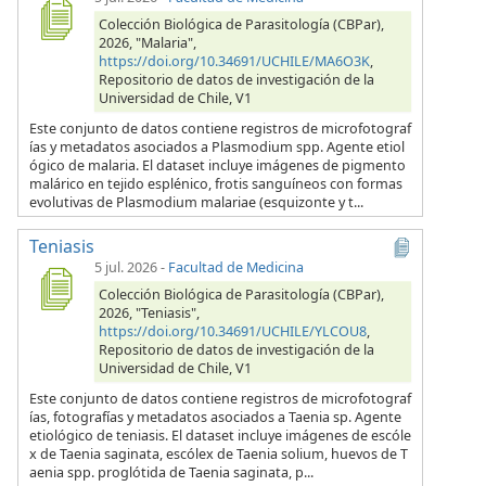
Colección Biológica de Parasitología (CBPar),
2026, "Malaria",
https://doi.org/10.34691/UCHILE/MA6O3K
,
Repositorio de datos de investigación de la
Universidad de Chile, V1
Este conjunto de datos contiene registros de microfotograf
ías y metadatos asociados a Plasmodium spp. Agente etiol
ógico de malaria. El dataset incluye imágenes de pigmento
malárico en tejido esplénico, frotis sanguíneos con formas
evolutivas de Plasmodium malariae (esquizonte y t...
Teniasis
5 jul. 2026
-
Facultad de Medicina
Colección Biológica de Parasitología (CBPar),
2026, "Teniasis",
https://doi.org/10.34691/UCHILE/YLCOU8
,
Repositorio de datos de investigación de la
Universidad de Chile, V1
Este conjunto de datos contiene registros de microfotograf
ías, fotografías y metadatos asociados a Taenia sp. Agente
etiológico de teniasis. El dataset incluye imágenes de escóle
x de Taenia saginata, escólex de Taenia solium, huevos de T
aenia spp. proglótida de Taenia saginata, p...