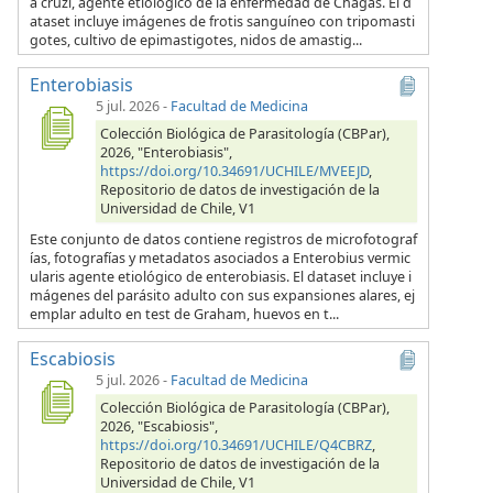
a cruzi, agente etiológico de la enfermedad de Chagas. El d
ataset incluye imágenes de frotis sanguíneo con tripomasti
gotes, cultivo de epimastigotes, nidos de amastig...
Enterobiasis
5 jul. 2026
-
Facultad de Medicina
Colección Biológica de Parasitología (CBPar),
2026, "Enterobiasis",
https://doi.org/10.34691/UCHILE/MVEEJD
,
Repositorio de datos de investigación de la
Universidad de Chile, V1
Este conjunto de datos contiene registros de microfotograf
ías, fotografías y metadatos asociados a Enterobius vermic
ularis agente etiológico de enterobiasis. El dataset incluye i
mágenes del parásito adulto con sus expansiones alares, ej
emplar adulto en test de Graham, huevos en t...
Escabiosis
5 jul. 2026
-
Facultad de Medicina
Colección Biológica de Parasitología (CBPar),
2026, "Escabiosis",
https://doi.org/10.34691/UCHILE/Q4CBRZ
,
Repositorio de datos de investigación de la
Universidad de Chile, V1