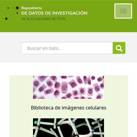
Ir
al
Cambi
contenido
naveg
principal
Buscar
Biblioteca de imágenes celulares