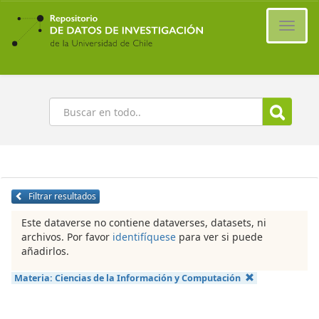
Ir
al
Cambi
contenido
naveg
principal
Buscar
Filtrar resultados
Este dataverse no contiene dataverses, datasets, ni
archivos. Por favor
identifíquese
para ver si puede
añadirlos.
Materia:
Ciencias de la Información y Computación