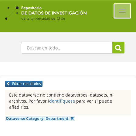
Ir
al
Cambi
contenido
naveg
principal
Buscar
Filtrar resultados
Este dataverse no contiene dataverses, datasets, ni
archivos. Por favor
identifíquese
para ver si puede
añadirlos.
Dataverse Category:
Department