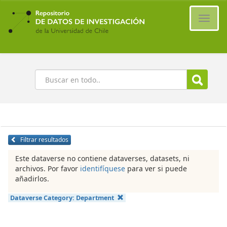
Ir
al
Cambi
contenido
naveg
principal
Buscar
Filtrar resultados
Este dataverse no contiene dataverses, datasets, ni
archivos. Por favor
identifíquese
para ver si puede
añadirlos.
Dataverse Category:
Department