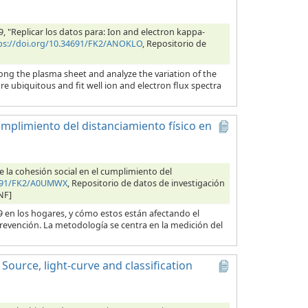
019, "Replicar los datos para: Ion and electron kappa-
ps://doi.org/10.34691/FK2/ANOKLO
, Repositorio de
ong the plasma sheet and analyze the variation of the
re ubiquitous and fit well ion and electron flux spectra
cumplimiento del distanciamiento físico en
e la cohesión social en el cumplimiento del
4691/FK2/A0UMWX
, Repositorio de datos de investigación
NF]
9 en los hogares, y cómo estos están afectando el
prevención. La metodología se centra en la medición del
 Source, light-curve and classification