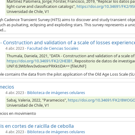
Martínez Palomera, Jorge; Förster, Francisco, 2019, "Replicar los datos pa
light-curve and classification catalogs",
https://doi.org/10.34691/FK2/9
Universidad de Chile, V1
h Cadence Transient Survey (HiTS) aims to discover and study transient obj
uch as pulsating, eclipsing and exploding stars. This survey represents a u
d...
- Construction and validation of a scale of losses experienc
4 abr. 2023
-
Facultad de Ciencias Sociales
Thumala, Daniela, 2021, "DATA - Construction and validation of a scale of
https://doi.org/10.34691/FK2/2HEIB1
, Repositorio de datos de investigac
UNF:6:3Wbfevv3vdowsrPRKktiDA== [fileUNF]
le contains the data from the pilot application of the Old Age Loss Scale (S
mecios
4 abr. 2023
-
Biblioteca de imágenes celulares
Sabaj, Valeria, 2022, "Paramecios",
https://doi.org/10.34691/FK2/8WOG
Universidad de Chile, V1
cios en movimiento
is en cortes de raicilla de cebolla
4 abr. 2023
-
Biblioteca de imágenes celulares