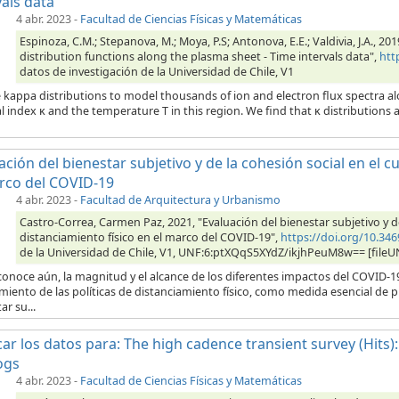
vals data
4 abr. 2023
-
Facultad de Ciencias Físicas y Matemáticas
Espinoza, C.M.; Stepanova, M.; Moya, P.S; Antonova, E.E.; Valdivia, J.A., 2
distribution functions along the plasma sheet - Time intervals data",
htt
datos de investigación de la Universidad de Chile, V1
 kappa distributions to model thousands of ion and electron flux spectra al
l index κ and the temperature T in this region. We find that κ distributions a
ación del bienestar subjetivo y de la cohesión social en el 
rco del COVID-19
4 abr. 2023
-
Facultad de Arquitectura y Urbanismo
Castro-Correa, Carmen Paz, 2021, "Evaluación del bienestar subjetivo y d
distanciamiento físico en el marco del COVID-19",
https://doi.org/10.3
de la Universidad de Chile, V1, UNF:6:ptXQqS5XYdZ/ikjhPeuM8w== [fileU
onoce aún, la magnitud y el alcance de los diferentes impactos del COVID-1
iento de las políticas de distanciamiento físico, como medida esencial de 
ar su...
car los datos para: The high cadence transient survey (Hits):
ogs
4 abr. 2023
-
Facultad de Ciencias Físicas y Matemáticas