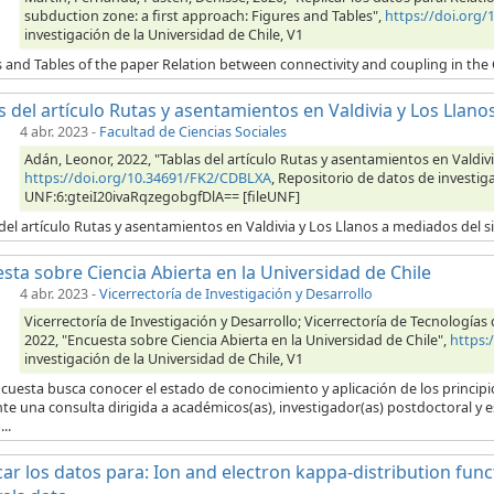
subduction zone: a first approach: Figures and Tables",
https://doi.org
investigación de la Universidad de Chile, V1
s and Tables of the paper Relation between connectivity and coupling in the
s del artículo Rutas y asentamientos en Valdivia y Los Llanos
4 abr. 2023
-
Facultad de Ciencias Sociales
Adán, Leonor, 2022, "Tablas del artículo Rutas y asentamientos en Valdivi
https://doi.org/10.34691/FK2/CDBLXA
, Repositorio de datos de investiga
UNF:6:gteiI20ivaRqzegobgfDlA== [fileUNF]
del artículo Rutas y asentamientos en Valdivia y Los Llanos a mediados del si
sta sobre Ciencia Abierta en la Universidad de Chile
4 abr. 2023
-
Vicerrectoría de Investigación y Desarrollo
Vicerrectoría de Investigación y Desarrollo; Vicerrectoría de Tecnología
2022, "Encuesta sobre Ciencia Abierta en la Universidad de Chile",
https:
investigación de la Universidad de Chile, V1
cuesta busca conocer el estado de conocimiento y aplicación de los principios
e una consulta dirigida a académicos(as), investigador(as) postdoctoral y 
..
car los datos para: Ion and electron kappa-distribution fun