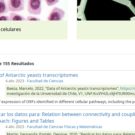
 celulares
de 155 Resultados
of Antarctic yeasts transcriptomes
4 abr. 2023
-
Facultad de Ciencias
Baeza, Marcelo, 2022, "Data of Antarctic yeasts transcriptomes",
https:/
investigación de la Universidad de Chile, V1, UNF:6:v3YH2Ls9jHTIUR00m
 expression of ORFs identified in different cellular pathways, including the p
car los datos para: Relation between connectivity and coupli
ach: Figures and Tables
4 abr. 2023
-
Facultad de Ciencias Físicas y Matemáticas
Martin, Fernanda; Pastén, Denisse, 2020, "Replicar los datos para: Relat