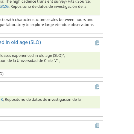
ra: The high cadence transient survey (Hits): Source,
SGXZG
, Repositorio de datos de investigación de la
ects with characteristic timescales between hours and
nique laboratory to explore large etendue observations
ed in old age (SLO)
 losses experienced in old age (SLO)",
ión de la Universidad de Chile, V1,
LO)
OK
, Repositorio de datos de investigación de la