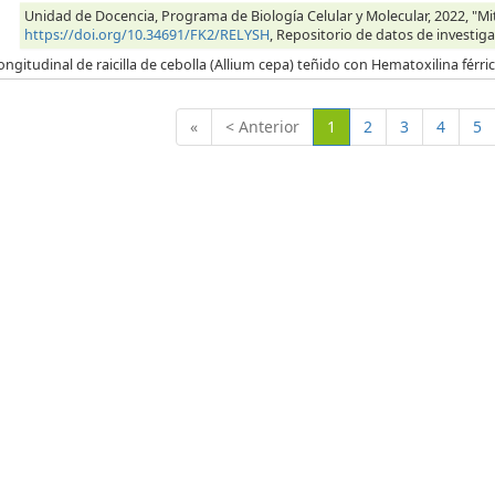
Unidad de Docencia, Programa de Biología Celular y Molecular, 2022, "Mitos
https://doi.org/10.34691/FK2/RELYSH
, Repositorio de datos de investiga
ongitudinal de raicilla de cebolla (Allium cepa) teñido con Hematoxilina férr
(Actual)
«
< Anterior
1
2
3
4
5