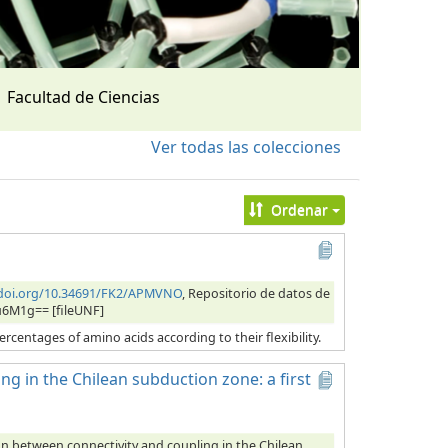
Facultad de Ciencias
Ver todas las colecciones
Ordenar
/doi.org/10.34691/FK2/APMVNO
, Repositorio de datos de
u6M1g== [fileUNF]
ercentages of amino acids according to their flexibility.
ng in the Chilean subduction zone: a first
ion between connectivity and coupling in the Chilean