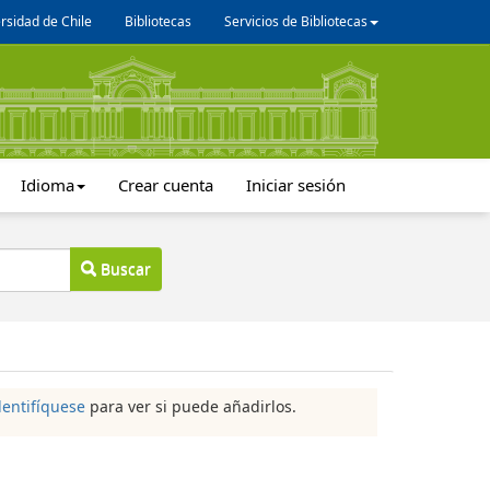
rsidad de Chile
Bibliotecas
Servicios de Bibliotecas
Idioma
Crear cuenta
Iniciar sesión
Buscar
dentifíquese
para ver si puede añadirlos.