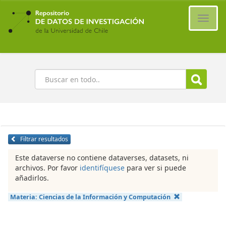
Ir
al
Cambi
contenido
naveg
principal
Buscar
Filtrar resultados
Este dataverse no contiene dataverses, datasets, ni
archivos. Por favor
identifíquese
para ver si puede
añadirlos.
Materia:
Ciencias de la Información y Computación