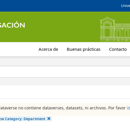
Unive
Acerca de
Buenas prácticas
Contacto
dataverse no contiene dataverses, datasets, ni archivos. Por favor
i
se Category:
Department