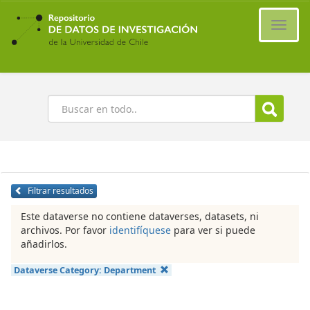
Ir
al
Cambi
contenido
naveg
principal
Buscar
Filtrar resultados
Este dataverse no contiene dataverses, datasets, ni
archivos. Por favor
identifíquese
para ver si puede
añadirlos.
Dataverse Category:
Department