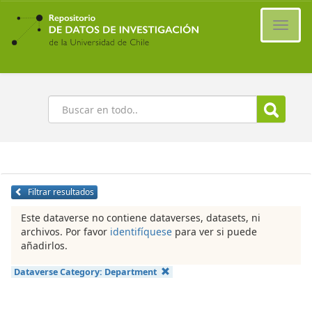
Ir
al
Cambi
contenido
naveg
principal
Buscar
Filtrar resultados
Este dataverse no contiene dataverses, datasets, ni
archivos. Por favor
identifíquese
para ver si puede
añadirlos.
Dataverse Category:
Department