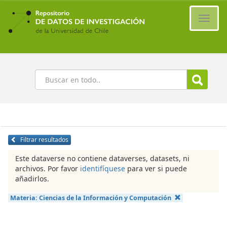
Ir
al
Cambi
contenido
naveg
principal
Buscar
Filtrar resultados
Este dataverse no contiene dataverses, datasets, ni
archivos. Por favor
identifíquese
para ver si puede
añadirlos.
Materia:
Ciencias de la Información y Computación