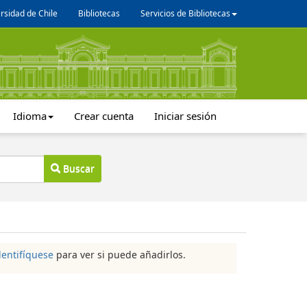
rsidad de Chile
Bibliotecas
Servicios de Bibliotecas
Idioma
Crear cuenta
Iniciar sesión
Buscar
dentifíquese
para ver si puede añadirlos.