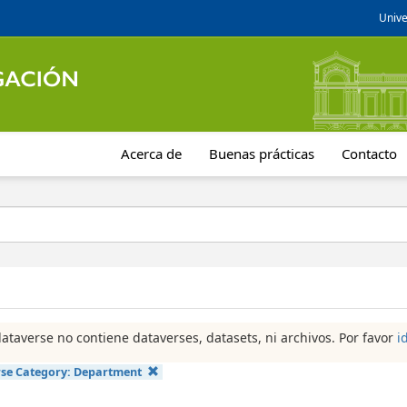
Unive
Acerca de
Buenas prácticas
Contacto
dataverse no contiene dataverses, datasets, ni archivos. Por favor
i
se Category:
Department