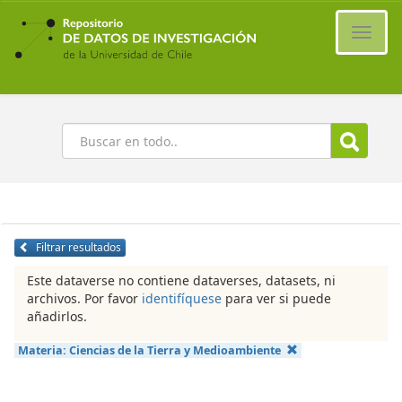
Ir
al
Cambi
contenido
naveg
principal
Buscar
Filtrar resultados
Este dataverse no contiene dataverses, datasets, ni
archivos. Por favor
identifíquese
para ver si puede
añadirlos.
Materia:
Ciencias de la Tierra y Medioambiente