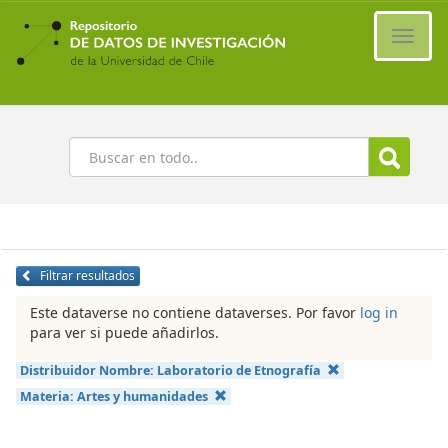
Ir
al
Cambi
contenido
naveg
principal
Buscar
Filtrar resultados
Este dataverse no contiene dataverses. Por favor
log in
para ver si puede añadirlos.
Distribuidor Nombre:
Laboratorio de Etnografía
Materia:
Artes y humanidades