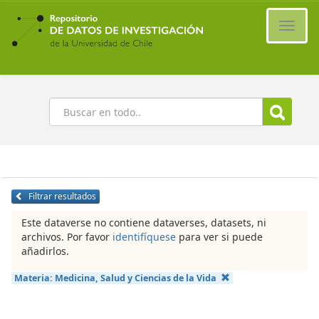
Ir
al
Cambi
contenido
naveg
principal
Buscar
Filtrar resultados
Este dataverse no contiene dataverses, datasets, ni
archivos. Por favor
identifíquese
para ver si puede
añadirlos.
Materia:
Medicina, Salud y Ciencias de la Vida