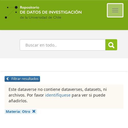
Ir
al
Cambi
contenido
naveg
principal
Buscar
Filtrar resultados
Este dataverse no contiene dataverses, datasets, ni
archivos. Por favor
identifíquese
para ver si puede
añadirlos.
Materia:
Otro